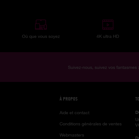
Où que vous soyez
4K ultra HD
Suivez-nous, suivez vos fantasmes 
À PROPOS
T
D
Aide et contact
U
Conditions générales de ventes
V
Webmasters
D