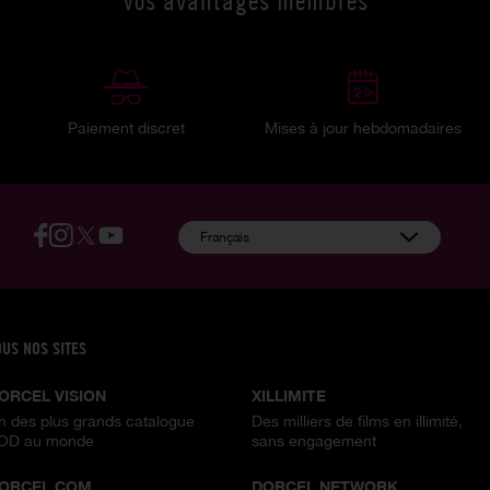
Vos avantages membres
Paiement discret
Mises à jour hebdomadaires
:
Français
OUS NOS SITES
ORCEL VISION
XILLIMITE
n des plus grands catalogue
Des milliers de films en illimité,
OD au monde
sans engagement
ORCEL.COM
DORCEL NETWORK