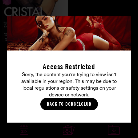
Access Restricted
Vos avantages membres
Sorry, the content you’re trying to view isn’t
available in your region. This may be due to
local regulations or safety settings on your
device or network.
Où que vous soyez
4K ultra HD
Paiement discret
BACK TO DORCELCLUB