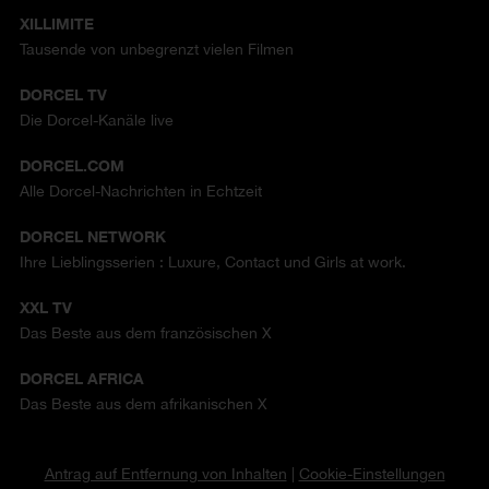
XILLIMITE
Tausende von unbegrenzt vielen Filmen
DORCEL TV
Die Dorcel-Kanäle live
DORCEL.COM
Alle Dorcel-Nachrichten in Echtzeit
DORCEL NETWORK
Ihre Lieblingsserien : Luxure, Contact und Girls at work.
XXL TV
Das Beste aus dem französischen X
DORCEL AFRICA
Das Beste aus dem afrikanischen X
Antrag auf Entfernung von Inhalten
|
Cookie-Einstellungen