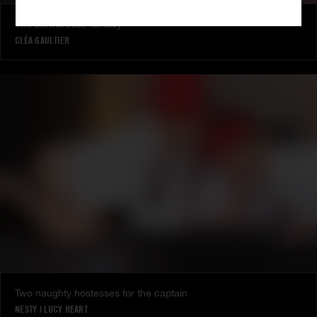
The stewardess fantasy
CLÉA GAULTIER
Two naughty hostesses for the captain
NESTY
|
LUCY HEART