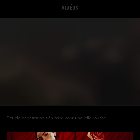
VIDÉOS
Double pénétration très hard pour une jolie rousse