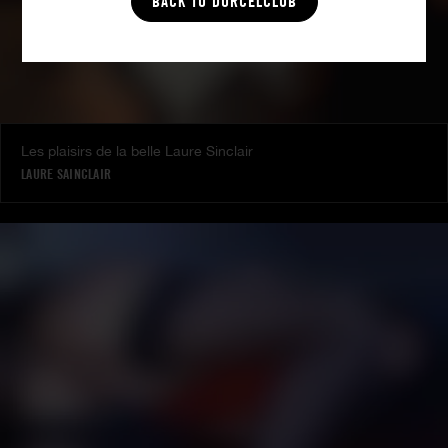
BACK TO DORCELCLUB
Les plaisirs de la belle Laure Sinclair
LAURE SAINCLAIR