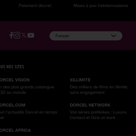
Paiement discret
Mises à jour hebdomadaires
:
Français
OUS NOS SITES
ORCEL VISION
XILLIMITE
n des plus grands catalogue
Des milliers de films en illimité,
OD au monde
sans engagement
ORCEL.COM
DORCEL NETWORK
out l'actualité Dorcel en temps
Vos séries préférées : Luxure,
el
Contact et Girls at work
ORCEL AFRICA