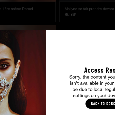
 sa 1ère scène Dorcel
Mailyne se fait prendre devant
MAILYNE
Access Res
Sorry, the content you
isn’t available in you
petti répond à vos fantasmes
be due to local regul
TTI
settings on your dev
BACK TO DOR