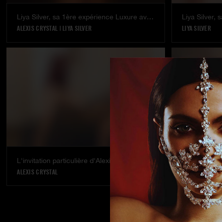
Liya Silver, sa 1ère expérience Luxure avec Alexis Crystal
Liya Silver,
ALEXIS CRYSTAL
|
LIYA SILVER
LIYA SILVER
L'invitation particulière d'Alexis Crystal
Rebecca Vol
ALEXIS CRYSTAL
REBECCA VOLPE