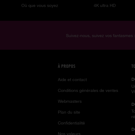
Où que vous soyez
4K ultra HD
Suivez-nous, suivez vos fantasmes 
À PROPOS
T
D
Aide et contact
U
Conditions générales de ventes
V
Webmasters
D
T
Plan du site
ré
Confidentialité
D
Nos valeurs