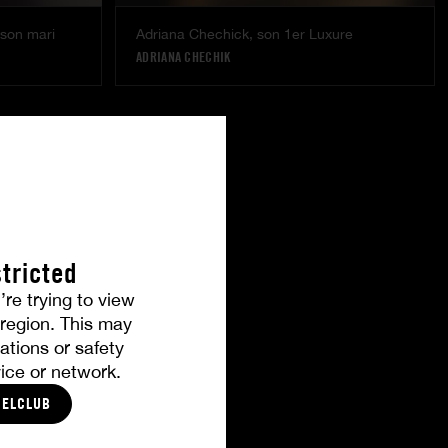
 son mari
Adriana Chechick, son 1er Luxure
ADRIANA CHECHIK
tricted
’re trying to view
r region. This may
ations or safety
ice or network.
CELCLUB