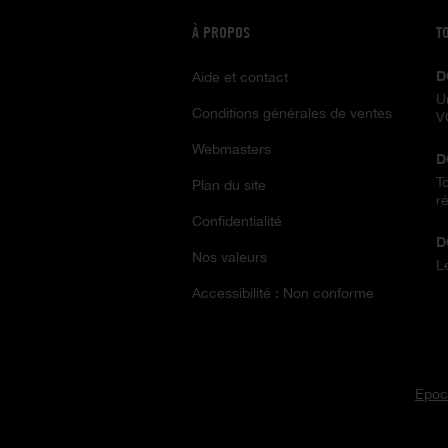
À PROPOS
T
D
Aide et contact
U
Conditions générales de ventes
V
Webmasters
D
T
Plan du site
ré
Confidentialité
D
Nos valeurs
L
Accessibilité : Non conforme
Epoc