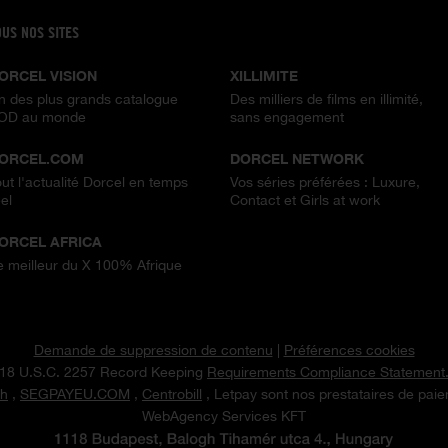
OUS NOS SITES
ORCEL VISION
XILLIMITE
n des plus grands catalogue
Des milliers de films en illimité,
OD au monde
sans engagement
ORCEL.COM
DORCEL NETWORK
out l'actualité Dorcel en temps
Vos séries préférées : Luxure,
el
Contact et Girls at work
ORCEL AFRICA
e meilleur du X 100% Afrique
Demande de suppression de contenu
|
Préférences cookies
18 U.S.C. 2257 Record Keeping
Requirements Compliance Statement
h
,
SEGPAYEU.COM
,
Centrobill
, Letpay sont nos prestataires de pai
WebAgency Services KFT