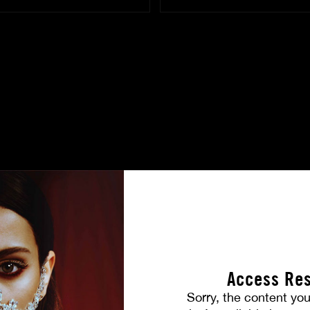
CASTING
Access Res
Sorry, the content you