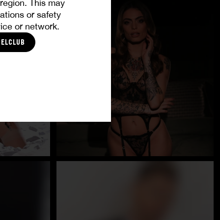
r region. This may
ations or safety
ice or network.
CELCLUB