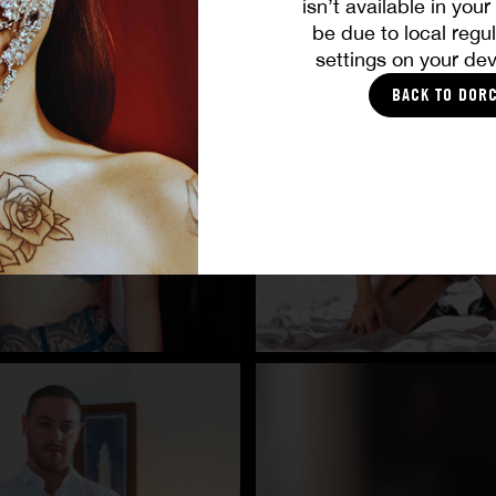
isn’t available in you
be due to local regul
settings on your dev
BACK TO DOR