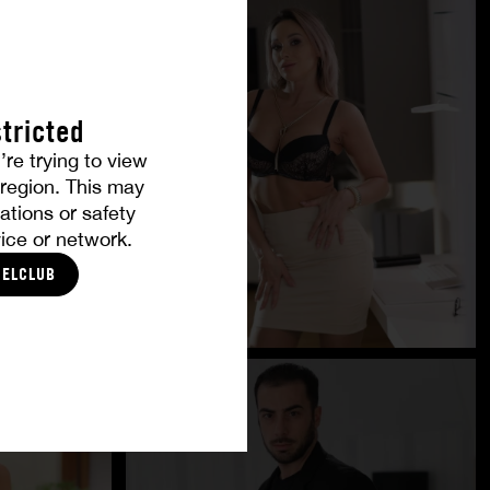
tricted
’re trying to view
r region. This may
ations or safety
ice or network.
CELCLUB