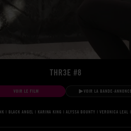
THR3E #8
VOIR LE FILM
VOIR LA BANDE-ANNONC
INK | BLACK ANGEL | KARINA KING | ALYSSA BOUNTY | VERONICA LEAL 