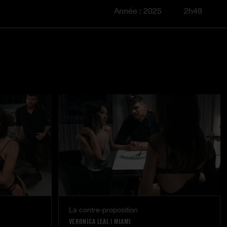
Année : 2025
2h49
La contre-proposition
VERONICA LEAL
|
MIAMI