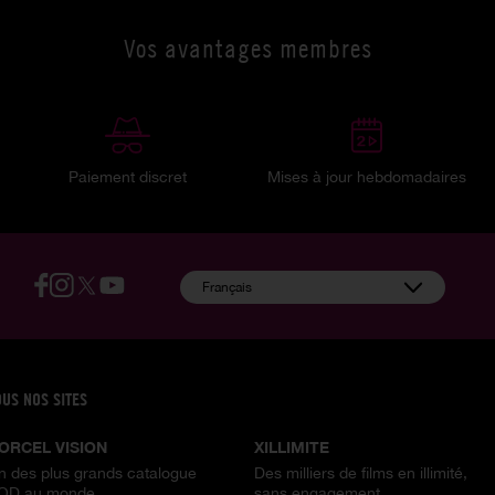
Vos avantages membres
Paiement discret
Mises à jour hebdomadaires
:
Français
OUS NOS SITES
ORCEL VISION
XILLIMITE
n des plus grands catalogue
Des milliers de films en illimité,
OD au monde
sans engagement