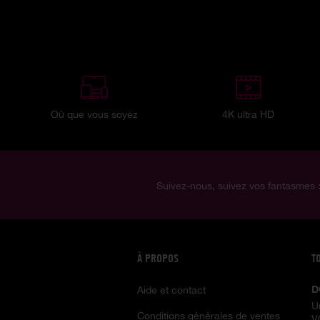
Où que vous soyez
4K ultra HD
Suivez-nous, suivez vos fantasmes 
À PROPOS
T
D
Aide et contact
U
Conditions générales de ventes
V