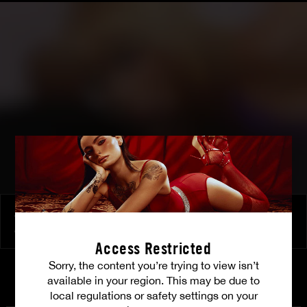
Aleska Diamond, la belle blonde chevauche un sexe énorme
ALESKA DIAMOND
Access Restricted
Sorry, the content you’re trying to view isn’t
available in your region. This may be due to
CASTING
local regulations or safety settings on your