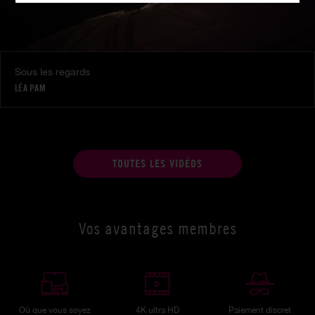
Sous les regards
LÉA PAM
TOUTES LES VIDÉOS
Vos avantages membres
Où que vous soyez
4K ultra HD
Paiement discret