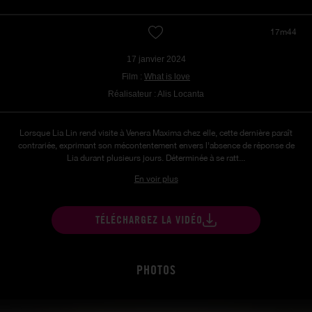
17m44
17 janvier 2024
Film :
What is love
Réalisateur : Alis Locanta
Lorsque Lia Lin rend visite à Venera Maxima chez elle, cette dernière paraît
contrariée, exprimant son mécontentement envers l'absence de réponse de
Lia durant plusieurs jours. Déterminée à se ratt...
En voir plus
TÉLÉCHARGEZ LA VIDÉO
PHOTOS