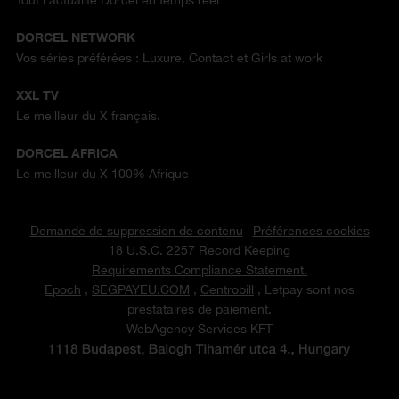
Tout l'actualité Dorcel en temps réel
DORCEL NETWORK
Vos séries préférées : Luxure, Contact et Girls at work
XXL TV
Le meilleur du X français.
DORCEL AFRICA
Le meilleur du X 100% Afrique
Demande de suppression de contenu
|
Préférences cookies
18 U.S.C. 2257 Record Keeping
Requirements Compliance Statement.
Epoch
,
SEGPAYEU.COM
,
Centrobill
, Letpay sont nos
prestataires de paiement.
WebAgency Services KFT