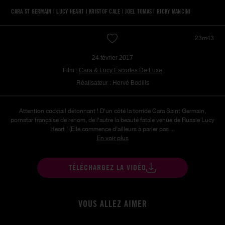
CARA ST GERMAIN
|
LUCY HEART
|
KRISTOF CALE
|
JOEL TOMAS
|
RICKY MANCINI
23m43
24 février 2017
Film :
Cara & Lucy Escortes De Luxe
Réalisateur : Hervé Bodilis
Attention cocktail détonnant ! D'un côté la torride Cara Saint Germain,
pornstar française de renom, de l'autre la beauté fatale venue de Russie Lucy
Heart ! (Elle commence d’ailleurs à parler pas ...
En voir plus
TÉLÉCHARGEZ LA VIDÉO
VOUS ALLEZ AIMER