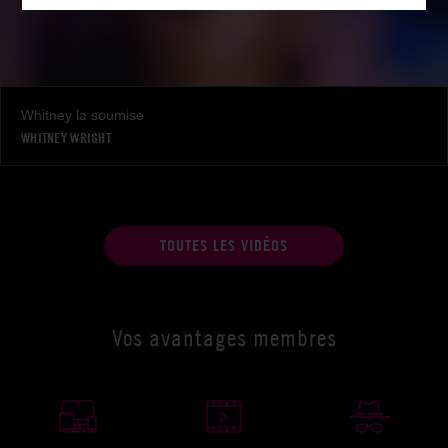
Whitney la soumise
WHITNEY WRIGHT
TOUTES LES VIDÉOS
Vos avantages membres