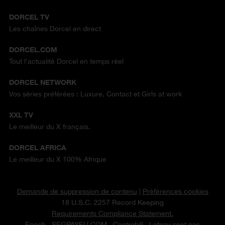
DORCEL TV
Les chaînes Dorcel en direct
DORCEL.COM
Tout l'actualité Dorcel en temps réel
DORCEL NETWORK
Vos séries préférées : Luxure, Contact et Girls at work
XXL TV
Le meilleur du X français.
DORCEL AFRICA
Le meilleur du X 100% Afrique
Demande de suppression de contenu
|
Préférences cookies
18 U.S.C. 2257 Record Keeping
Requirements Compliance Statement.
Epoch
,
SEGPAYEU.COM
,
Centrobill
, Letpay sont nos