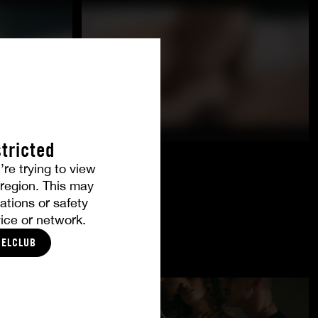
tricted
’re trying to view
r region. This may
ations or safety
ice or network.
CELCLUB