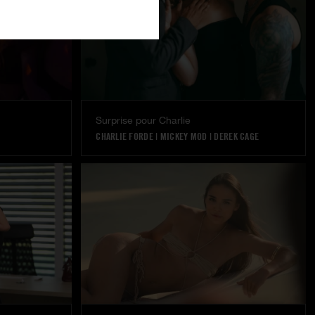
Surprise pour Charlie
CHARLIE FORDE
|
MICKEY MOD
|
DEREK CAGE