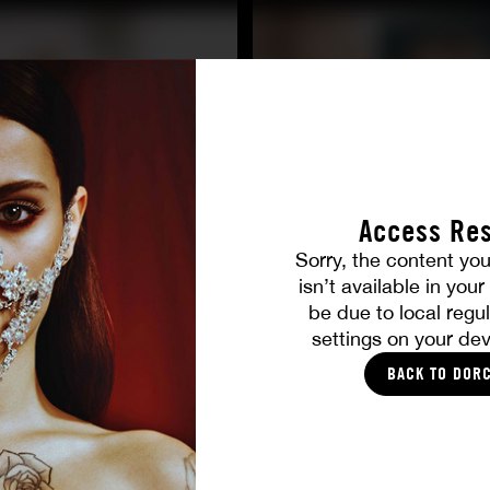
Access Res
Sorry, the content you
TOUTES LES PHOTOS
isn’t available in you
be due to local regul
settings on your dev
VOUS ALLEZ AIMER
BACK TO DOR