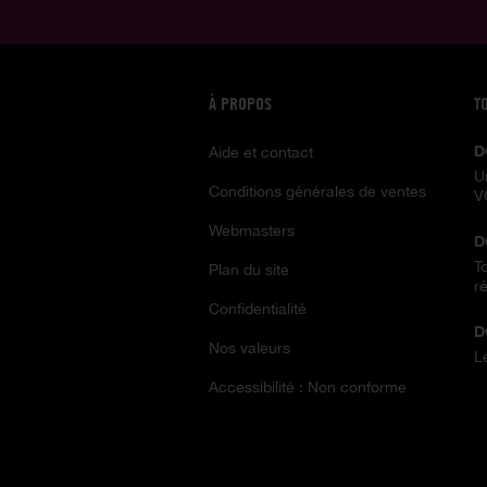
À PROPOS
T
D
Aide et contact
U
Conditions générales de ventes
V
Webmasters
D
T
Plan du site
ré
Confidentialité
D
Nos valeurs
L
Accessibilité : Non conforme