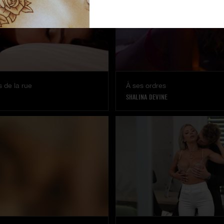
 de la rue
À ses ordres
SHALINA DEVINE