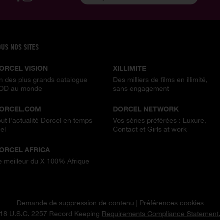
OUS NOS SITES
ORCEL VISION
XILLIMITE
n des plus grands catalogue
Des milliers de films en illimité,
OD au monde
sans engagement
ORCEL.COM
DORCEL NETWORK
out l'actualité Dorcel en temps
Vos séries préférées : Luxure,
el
Contact et Girls at work
ORCEL AFRICA
e meilleur du X 100% Afrique
Demande de suppression de contenu
|
Préférences cookies
18 U.S.C. 2257 Record Keeping
Requirements Compliance Statement