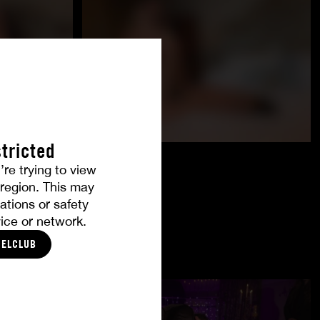
tricted
’re trying to view
r region. This may
ations or safety
ice or network.
CELCLUB