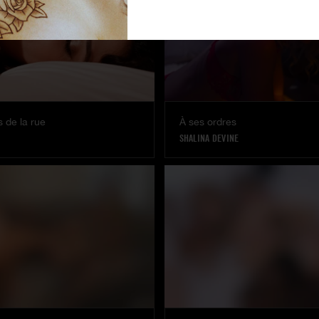
 de la rue
À ses ordres
SHALINA DEVINE