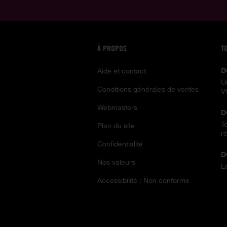
À PROPOS
T
D
Aide et contact
U
Conditions générales de ventes
V
Webmasters
D
T
Plan du site
ré
Confidentialité
D
Nos valeurs
L
Accessibilité : Non conforme