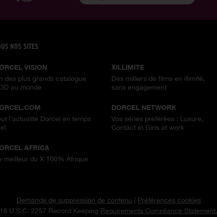
OUS NOS SITES
ORCEL VISION
XILLIMITE
n des plus grands catalogue
Des milliers de films en illimité,
OD au monde
sans engagement
ORCEL.COM
DORCEL NETWORK
out l'actualité Dorcel en temps
Vos séries préférées : Luxure,
el
Contact et Girls at work
ORCEL AFRICA
e meilleur du X 100% Afrique
Demande de suppression de contenu
|
Préférences cookies
18 U.S.C. 2257 Record Keeping
Requirements Compliance Statement