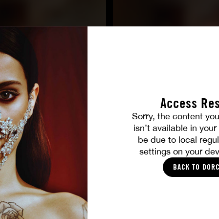
Access Res
Sorry, the content you
TOUTES LES PHOTOS
isn’t available in you
be due to local regul
settings on your dev
VOUS ALLEZ AIMER
BACK TO DOR