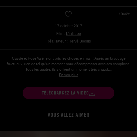
10m25
17 octobre 2017
Film :
L'infiltrée
Réalisateur : Hervé Bodilis
Cassie et Rose Valérie ont pris les choses en main! Après un braquage
fructueux, rien de tel qu'un moment pour décompresser avec ses complices!
Tous les quatre, ils s'offrent un moment très chaud....
En voir plus
TÉLÉCHARGEZ LA VIDÉO
VOUS ALLEZ AIMER