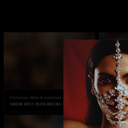
Costumes, fêtes & sodomies - L'orgie d'Hervé Bodilis
Le fantasm
SABRINA SWEET
|
BLACK ANGELIKA
|
LOU CHARMELLE
|
ALESKA DIAMOND
TIFFANY ROUSS
|
CLAIR