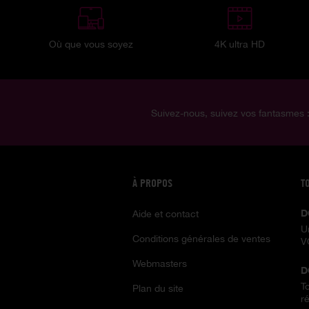
Où que vous soyez
4K ultra HD
Suivez-nous, suivez vos fantasmes 
À PROPOS
T
D
Aide et contact
U
Conditions générales de ventes
V
Webmasters
D
T
Plan du site
ré