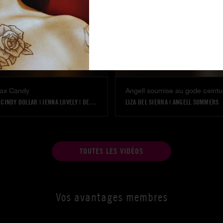
Max Candy
|
CINDY DOLLAR
|
JENNA LOVELY
|
DEFRANCESCA GALLARDO
LIZA DEL SIERRA
|
SILVIE DELUXE
|
ANGELL SUMMERS
|
|
TOUTES LES VIDÉOS
Vos avantages membres