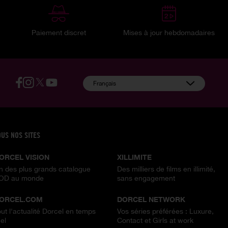
Paiement discret
Mises à jour hebdomadaires
:
Français
OUS NOS SITES
ORCEL VISION
XILLIMITE
n des plus grands catalogue
Des milliers de films en illimité,
OD au monde
sans engagement
ORCEL.COM
DORCEL NETWORK
out l'actualité Dorcel en temps
Vos séries préférées : Luxure,
el
Contact et Girls at work