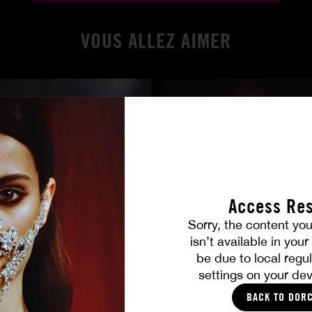
VOUS ALLEZ AIMER
Access Res
Sorry, the content you
e de ma femme
Dominatrices et soumises
isn’t available in you
O
E CASTEL
|
|
|
|
|
|
MARISKA
|
LANA ROY
be due to local regul
settings on your dev
BACK TO DOR