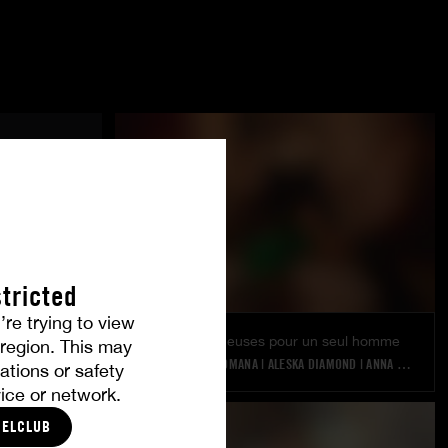
tricted
’re trying to view
6 filles somptueuses pour un seul homme
r region. This may
TARRA WHITE
|
ROMANA
|
ALESKA DIAMOND
|
ANNA POLINA
|
ations or safety
ice or network.
CELCLUB