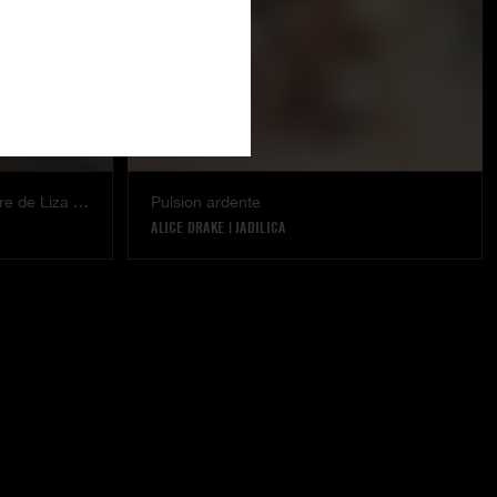
Angell soumise au gode ceinture de Liza Del Sierra
Pulsion ardente
ALICE DRAKE
|
JADILICA