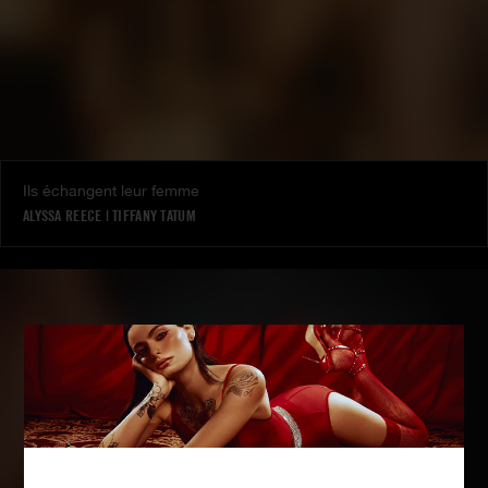
Ils échangent leur femme
ALYSSA REECE
|
TIFFANY TATUM