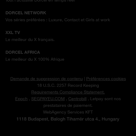
Tout l'actualité Dorcel en temps réel
DORCEL NETWORK
Vos séries préférées : Luxure, Contact et Girls at work
XXL TV
Le meilleur du X français.
DORCEL AFRICA
Le meilleur du X 100% Afrique
Demande de suppression de contenu
|
Préférences cookies
18 U.S.C. 2257 Record Keeping
Requirements Compliance Statement.
Epoch
,
SEGPAYEU.COM
,
Centrobill
, Letpay sont nos
prestataires de paiement.
WebAgency Services KFT