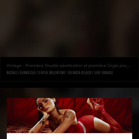
Vintage - Première Double pénétration et première Orgie pour l'Initiation de la Lou Ravage
NATALLI DIANGELO
|
SOFIA VALENTINE
|
RENATA BLACK
|
LOU RAVAGE