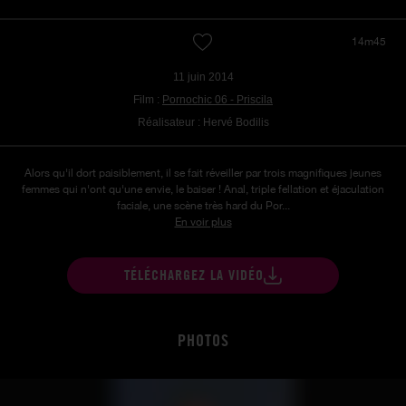
14m45
11 juin 2014
Film :
Pornochic 06 - Priscila
Réalisateur : Hervé Bodilis
Alors qu'il dort paisiblement, il se fait réveiller par trois magnifiques jeunes
femmes qui n'ont qu'une envie, le baiser ! Anal, triple fellation et éjaculation
faciale, une scène très hard du Por...
En voir plus
TÉLÉCHARGEZ LA VIDÉO
PHOTOS