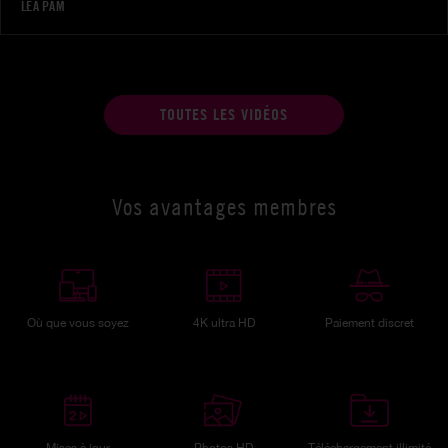
LÉA PAM
TOUTES LES VIDÉOS
Vos avantages membres
Où que vous soyez
4K ultra HD
Paiement discret
Mises à jour
Photos HD
Téléchargement illimité