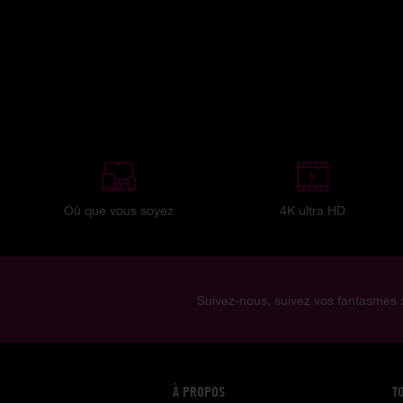
Où que vous soyez
4K ultra HD
Suivez-nous, suivez vos fantasmes 
À PROPOS
T