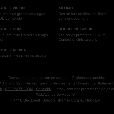
ORCEL VISION
XILLIMITE
n des plus grands catalogue
Des milliers de films en illimité,
OD au monde
sans engagement
ORCEL.COM
DORCEL NETWORK
out l'actualité Dorcel en temps
Vos séries préférées : Luxure,
el
Contact et Girls at work
ORCEL AFRICA
e meilleur du X 100% Afrique
Demande de suppression de contenu
|
Préférences cookies
18 U.S.C. 2257 Record Keeping
Requirements Compliance Statement
h
,
SEGPAYEU.COM
,
Centrobill
, Letpay sont nos prestataires de pai
WebAgency Services KFT