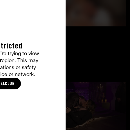
tricted
’re trying to view
r region. This may
ations or safety
ice or network.
CELCLUB