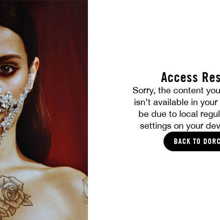
Access Res
TOUTES LES PHOTOS
Sorry, the content you
isn’t available in you
VOUS ALLEZ AIMER
be due to local regul
settings on your dev
BACK TO DOR