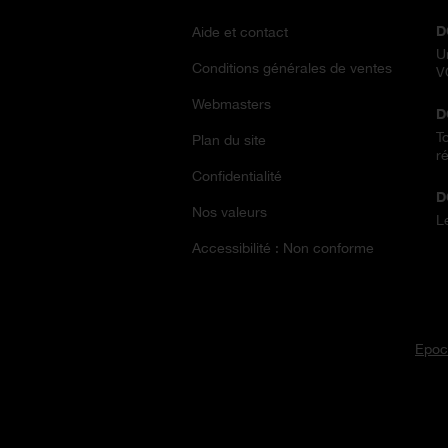
D
Aide et contact
U
Conditions générales de ventes
V
Webmasters
D
T
Plan du site
ré
Confidentialité
D
Nos valeurs
L
Accessibilité : Non conforme
Epoc