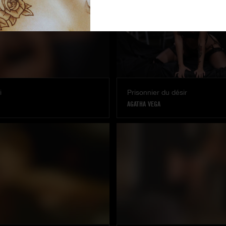
i
Prisonnier du désir
AGATHA VEGA