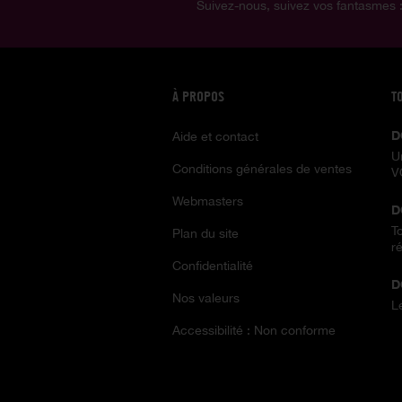
Suivez-nous, suivez vos fantasmes 
À PROPOS
T
D
Aide et contact
U
Conditions générales de ventes
V
Webmasters
D
T
Plan du site
ré
Confidentialité
D
Nos valeurs
L
Accessibilité : Non conforme