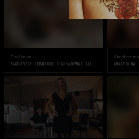
Révélation
Attachez-mo
AGATHA VEGA
|
GEISHA KYD
|
SHALINA DEVINE
|
CLARA MIA
|
CANDIE LUCIANI
ANNA POLINA
|
|