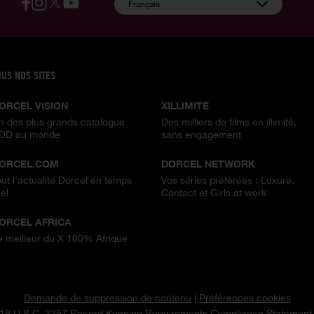
:
Français
OUS NOS SITES
ORCEL VISION
XILLIMITE
n des plus grands catalogue
Des milliers de films en illimité,
OD au monde
sans engagement
ORCEL.COM
DORCEL NETWORK
out l'actualité Dorcel en temps
Vos séries préférées : Luxure,
el
Contact et Girls at work
ORCEL AFRICA
e meilleur du X 100% Afrique
Demande de suppression de contenu
|
Préférences cookies
18 U.S.C. 2257 Record Keeping
Requirements Compliance Statement