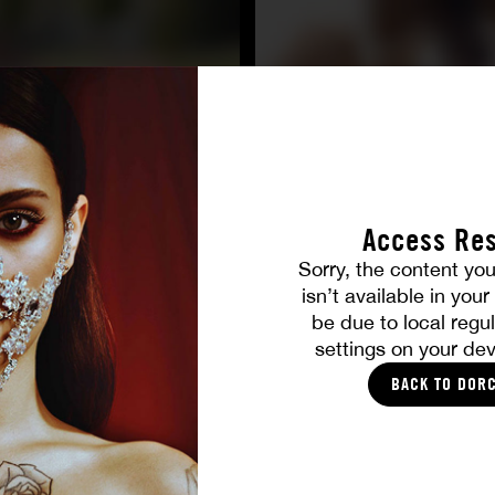
Access Res
Sorry, the content you
isn’t available in you
TOUTES LES PHOTOS
be due to local regul
settings on your dev
VOUS ALLEZ AIMER
BACK TO DOR