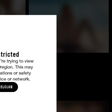
tricted
’re trying to view
r region. This may
ations or safety
ice or network.
CELCLUB