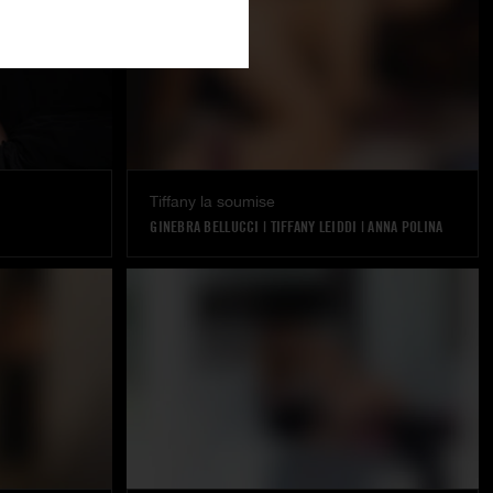
Tiffany la soumise
GINEBRA BELLUCCI
|
TIFFANY LEIDDI
|
ANNA POLINA