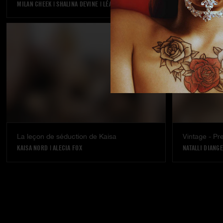
MILAN CHEEK
|
SHALINA DEVINE
|
LÉA PAM
GINEBRA BELLU
La leçon de séduction de Kaisa
KAISA NORD
|
ALECIA FOX
NATALLI DIANG