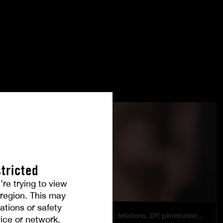
tricted
’re trying to view
r region. This may
ations or safety
Orgie libertine : fellations, DP, pénétrations anales pour Anna & Lucy
ice or network.