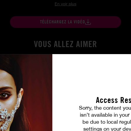
En voir plus
TÉLÉCHARGEZ LA VIDÉO
VOUS ALLEZ AIMER
Access Res
Sorry, the content you
isn’t available in you
be due to local regul
oumise
Whitney la soumise
settings on your dev