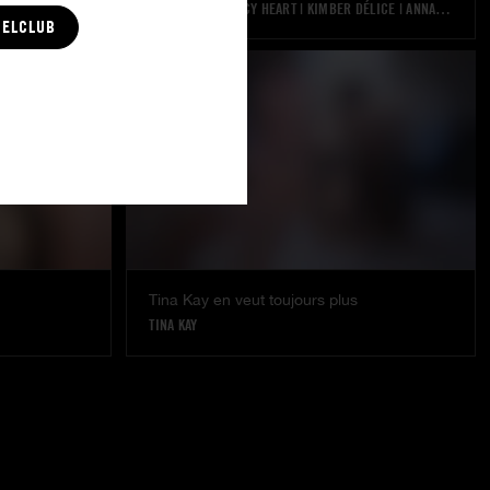
ANISSA KATE
|
LUCY HEART
|
KIMBER DÉLICE
|
ANNA POLINA
CELCLUB
Tina Kay en veut toujours plus
TINA KAY