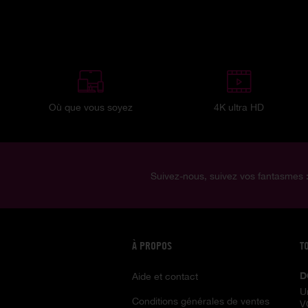
Où que vous soyez
4K ultra HD
Suivez-nous, suivez vos fantasmes 
À PROPOS
T
D
Aide et contact
U
Conditions générales de ventes
V