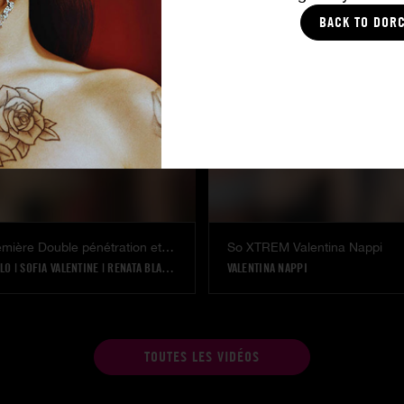
CCI
|
TIFFANY LEIDDI
|
ANNA POLINA
WHITNEY WRIGHT
BACK TO DOR
Vintage - Première Double pénétration et première Orgie pour l'Initiation de la Lou Ravage
So XTREM Valentina Nappi
ELO
|
SOFIA VALENTINE
|
RENATA BLACK
|
LOU RAVAGE
VALENTINA NAPPI
TOUTES LES VIDÉOS