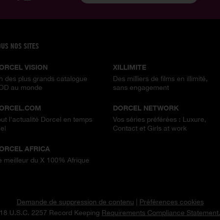
OUS NOS SITES
ORCEL VISION
XILLIMITE
n des plus grands catalogue
Des milliers de films en illimité,
OD au monde
sans engagement
ORCEL.COM
DORCEL NETWORK
out l'actualité Dorcel en temps
Vos séries préférées : Luxure,
el
Contact et Girls at work
ORCEL AFRICA
e meilleur du X 100% Afrique
Demande de suppression de contenu
|
Préférences cookies
18 U.S.C. 2257 Record Keeping
Requirements Compliance Statement