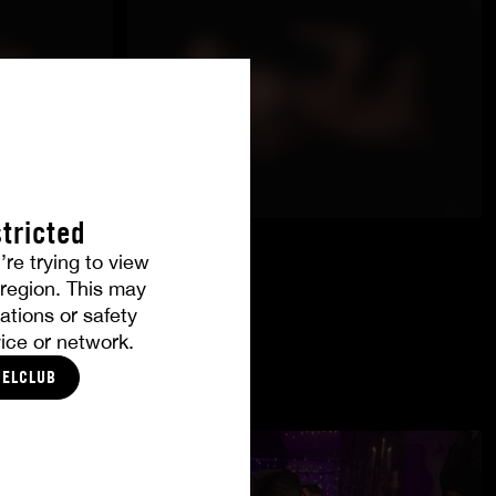
tricted
’re trying to view
r region. This may
ations or safety
ice or network.
CELCLUB