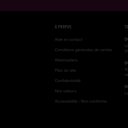
À PROPOS
T
D
Aide et contact
U
Conditions générales de ventes
V
Webmasters
D
T
Plan du site
ré
Confidentialité
D
Nos valeurs
L
Accessibilité : Non conforme