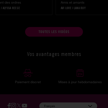
ont des ordres
Amis et amants
L
|
|
|
|
ALYSSA REECE
|
AVI LOVE
|
LANA ROY
TOUTES LES VIDÉOS
Vos avantages membres
Paiement discret
Mises à jour hebdomadaires
:
Français