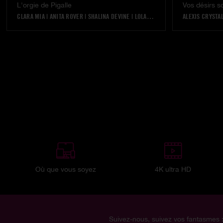
L'orgie de Pigalle
Vos désirs s
CLARA MIA
|
ANITA ROVER
|
SHALINA DEVINE
|
LOLA BELLUCCI
|
AMIRAH ADARA
ALEXIS CRYSTA
|
Où que vous soyez
4K ultra HD
Suivez-nous, suivez vos fantasmes 