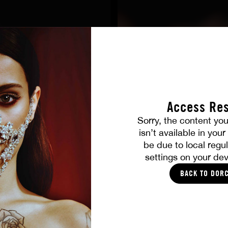
Access Res
Sorry, the content you
TOUTES LES PHOTOS
isn’t available in you
be due to local regul
settings on your dev
VOUS ALLEZ AIMER
BACK TO DOR