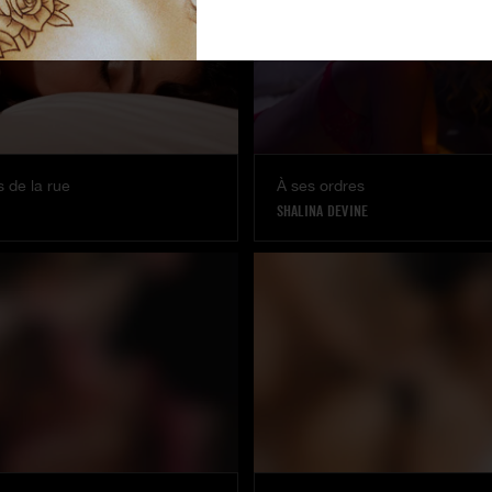
 de la rue
À ses ordres
SHALINA DEVINE