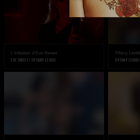
L'initiation d'Eve Sweet
Tiffany Leid
EVE SWEET
|
TIFFANY LEIDDI
TIFFANY LEIDDI