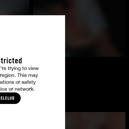
tricted
’re trying to view
r region. This may
ations or safety
ice or network.
CELCLUB