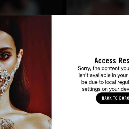
Access Res
Sorry, the content you
TOUTES LES PHOTOS
isn’t available in you
be due to local regul
settings on your dev
VOUS ALLEZ AIMER
BACK TO DOR