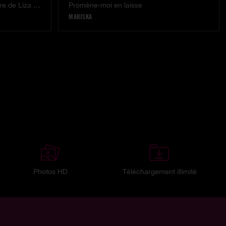
Angell soumise au gode ceinture de Liza Del Sierra
Promène-moi en laisse
MARISKA
Photos HD
Téléchargement illimité