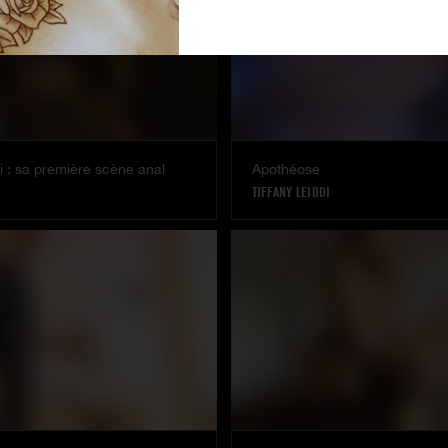
di : sa première scène anal
Apothéose
TIFFANY LEIDDI