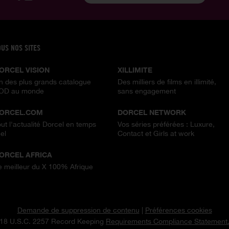
OUS NOS SITES
ORCEL VISION
XILLIMITE
n des plus grands catalogue
Des milliers de films en illimité,
OD au monde
sans engagement
ORCEL.COM
DORCEL NETWORK
out l'actualité Dorcel en temps
Vos séries préférées : Luxure,
el
Contact et Girls at work
ORCEL AFRICA
e meilleur du X 100% Afrique
Demande de suppression de contenu
|
Préférences cookies
18 U.S.C. 2257 Record Keeping
Requirements Compliance Statement