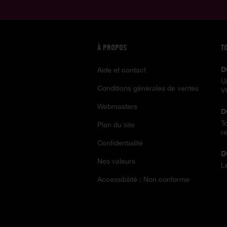
À PROPOS
T
D
Aide et contact
U
Conditions générales de ventes
V
Webmasters
D
T
Plan du site
ré
Confidentialité
D
Nos valeurs
L
Accessibilité : Non conforme