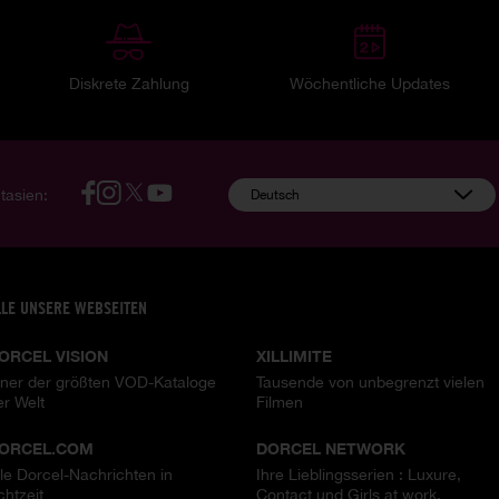
Diskrete Zahlung
Wöchentliche Updates
tasien:
Deutsch
LLE UNSERE WEBSEITEN
ORCEL VISION
XILLIMITE
iner der größten VOD-Kataloge
Tausende von unbegrenzt vielen
er Welt
Filmen
ORCEL.COM
DORCEL NETWORK
lle Dorcel-Nachrichten in
Ihre Lieblingsserien : Luxure,
chtzeit
Contact und Girls at work.