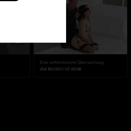
Eine verführerische Überraschung
LOLA BELLUCCI
|
LIZ OCEAN