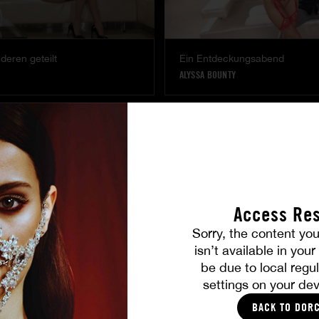
deren geteilt
Ein Entdeckungsabend
ALYSSA BOUNTY
Access Res
Sorry, the content you
isn’t available in you
Geschmacksrichtungen und geteilte freuden
Im bann von Diana
be due to local regul
LOLA BELLUCCI
|
DIANA LAWRENCE
settings on your dev
BACK TO DOR