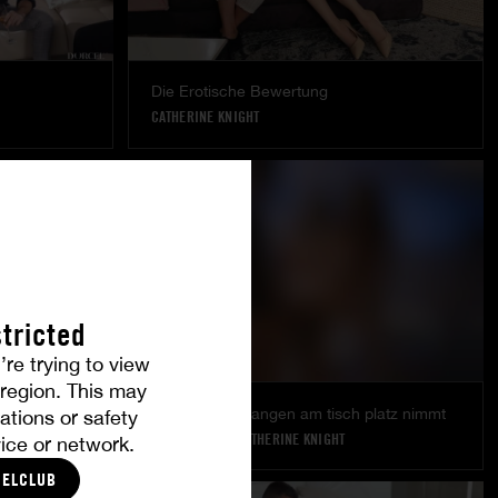
Die Erotische Bewertung
CATHERINE KNIGHT
tricted
’re trying to view
r region. This may
Wenn das verlangen am tisch platz nimmt
ations or safety
ANITA ROVER
|
CATHERINE KNIGHT
ice or network.
CELCLUB