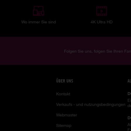
Wo immer Sie sind
4K Ultra HD
Folgen Sie uns, folgen Sie Ihren Fan
ÜBER UNS
A
D
Kontakt
E
Verkaufs - und nutzungsbedingungen
d
Webmaster
D
A
Sitemap
E