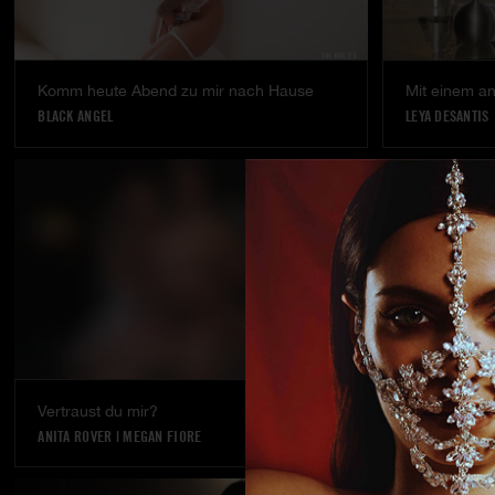
Komm heute Abend zu mir nach Hause
Mit einem an
BLACK ANGEL
LEYA DESANTIS
Vertraust du mir?
ANITA ROVER
|
MEGAN FIORE
MILAN CHEEK