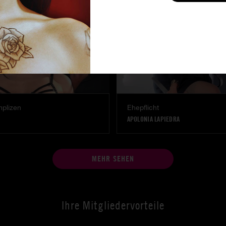
mplizen
Ehepflicht
APOLONIA LAPIEDRA
MEHR SEHEN
Ihre Mitgliedervorteile