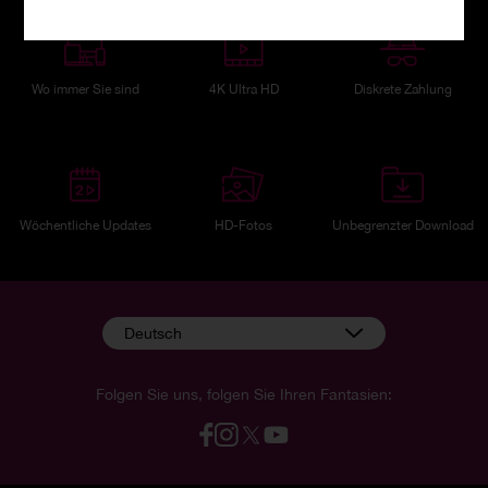
Wo immer Sie sind
4K Ultra HD
Diskrete Zahlung
Wöchentliche Updates
HD-Fotos
Unbegrenzter Download
Deutsch
Folgen Sie uns, folgen Sie Ihren Fantasien: