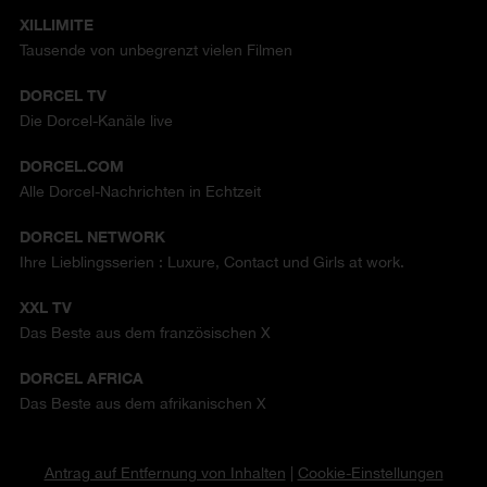
XILLIMITE
Tausende von unbegrenzt vielen Filmen
DORCEL TV
Die Dorcel-Kanäle live
DORCEL.COM
Alle Dorcel-Nachrichten in Echtzeit
DORCEL NETWORK
Ihre Lieblingsserien : Luxure, Contact und Girls at work.
XXL TV
Das Beste aus dem französischen X
DORCEL AFRICA
Das Beste aus dem afrikanischen X
Antrag auf Entfernung von Inhalten
|
Cookie-Einstellungen