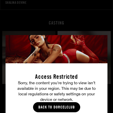
SHALINA DEVINE
CASTING
Access Restricted
Sorry, the content you’re trying to view isn’t
available in your region. This may be due to
local regulations or safety settings on your
device or network.
Ihre Mitgliedervorteile
BACK TO DORCELCLUB