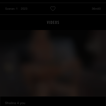
Szenen: 1
2023
36m50
VIDEOS
Shalina 4 you