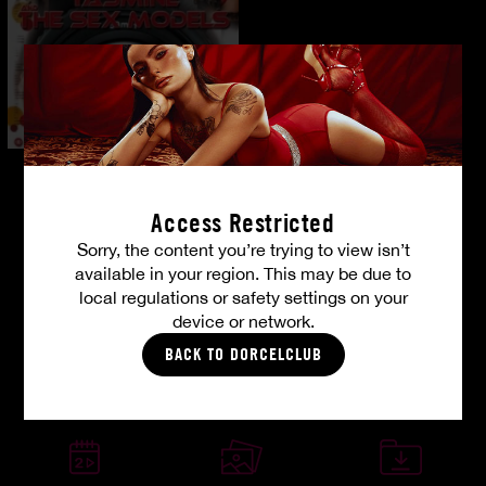
Access Restricted
Ihre Mitgliedervorteile
Sorry, the content you’re trying to view isn’t
available in your region. This may be due to
local regulations or safety settings on your
device or network.
BACK TO DORCELCLUB
Wo immer Sie sind
4K Ultra HD
Diskrete Zahlung