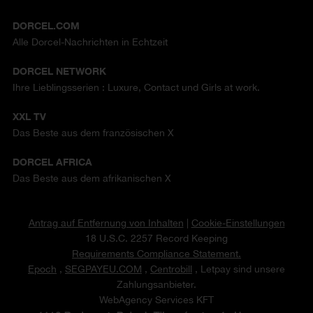
DORCEL.COM
Alle Dorcel-Nachrichten in Echtzeit
DORCEL NETWORK
Ihre Lieblingsserien : Luxure, Contact und Girls at work.
XXL TV
Das Beste aus dem französischen X
DORCEL AFRICA
Das Beste aus dem afrikanischen X
Antrag auf Entfernung von Inhalten
|
Cookie-Einstellungen
18 U.S.C. 2257 Record Keeping
Requirements Compliance Statement.
Epoch
,
SEGPAYEU.COM
,
Centrobill
, Letpay sind unsere
Zahlungsanbieter.
WebAgency Services KFT