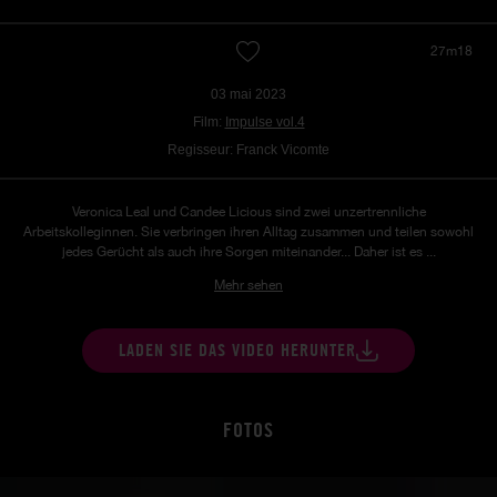
27m18
03 mai 2023
Film:
Impulse vol.4
Regisseur: Franck Vicomte
Veronica Leal und Candee Licious sind zwei unzertrennliche
Arbeitskolleginnen. Sie verbringen ihren Alltag zusammen und teilen sowohl
jedes Gerücht als auch ihre Sorgen miteinander... Daher ist es ...
Mehr sehen
LADEN SIE DAS VIDEO HERUNTER
FOTOS