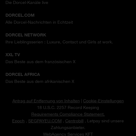
Die Dorcel-Kanäle live
DORCEL.COM
Alle Dorcel-Nachrichten in Echtzeit
DORCEL NETWORK
Ihre Lieblingsserien : Luxure, Contact und Girls at work.
XXL TV
Das Beste aus dem französischen X
DORCEL AFRICA
Das Beste aus dem afrikanischen X
Antrag auf Entfernung von Inhalten
|
Cookie-Einstellungen
18 U.S.C. 2257 Record Keeping
Requirements Compliance Statement.
Epoch
,
SEGPAYEU.COM
,
Centrobill
, Letpay sind unsere
Zahlungsanbieter.
WebAgency Services KFT