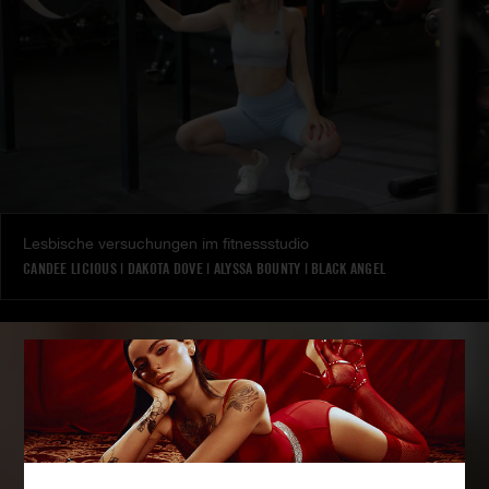
Lesbische versuchungen im fitnessstudio
CANDEE LICIOUS
|
DAKOTA DOVE
|
ALYSSA BOUNTY
|
BLACK ANGEL