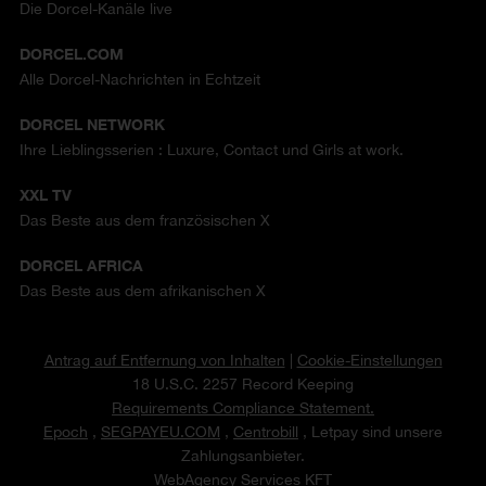
Die Dorcel-Kanäle live
DORCEL.COM
Alle Dorcel-Nachrichten in Echtzeit
DORCEL NETWORK
Ihre Lieblingsserien : Luxure, Contact und Girls at work.
XXL TV
Das Beste aus dem französischen X
DORCEL AFRICA
Das Beste aus dem afrikanischen X
Antrag auf Entfernung von Inhalten
|
Cookie-Einstellungen
18 U.S.C. 2257 Record Keeping
Requirements Compliance Statement.
Epoch
,
SEGPAYEU.COM
,
Centrobill
, Letpay sind unsere
Zahlungsanbieter.
WebAgency Services KFT