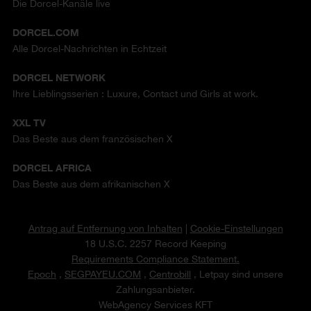
Die Dorcel-Kanäle live
DORCEL.COM
Alle Dorcel-Nachrichten in Echtzeit
DORCEL NETWORK
Ihre Lieblingsserien : Luxure, Contact und Girls at work.
XXL TV
Das Beste aus dem französischen X
DORCEL AFRICA
Das Beste aus dem afrikanischen X
Antrag auf Entfernung von Inhalten
|
Cookie-Einstellungen
18 U.S.C. 2257 Record Keeping
Requirements Compliance Statement.
Epoch
,
SEGPAYEU.COM
,
Centrobill
, Letpay sind unsere
Zahlungsanbieter.
WebAgency Services KFT