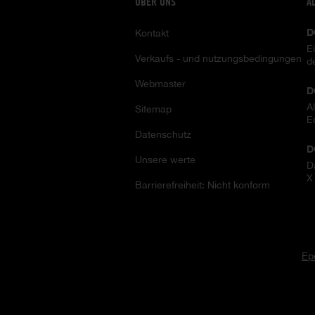
ÜBER UNS
A
D
Kontakt
E
Verkaufs - und nutzungsbedingungen
d
Webmaster
D
A
Sitemap
E
Datenschutz
D
Unsere werte
D
X
Barrierefreiheit: Nicht konform
Ep