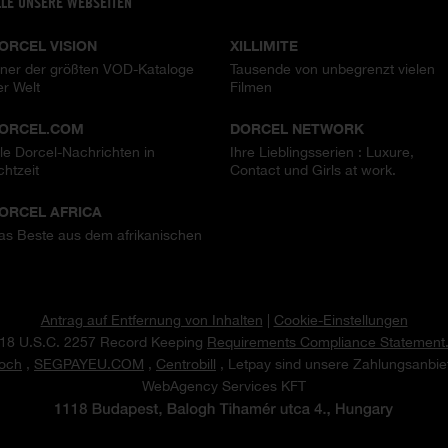
LLE UNSERE WEBSEITEN
ORCEL VISION
XILLIMITE
iner der größten VOD-Kataloge
Tausende von unbegrenzt vielen
er Welt
Filmen
ORCEL.COM
DORCEL NETWORK
lle Dorcel-Nachrichten in
Ihre Lieblingsserien : Luxure,
chtzeit
Contact und Girls at work.
ORCEL AFRICA
as Beste aus dem afrikanischen
Antrag auf Entfernung von Inhalten
|
Cookie-Einstellungen
18 U.S.C. 2257 Record Keeping
Requirements Compliance Statement
och
,
SEGPAYEU.COM
,
Centrobill
, Letpay sind unsere Zahlungsanbiet
WebAgency Services KFT