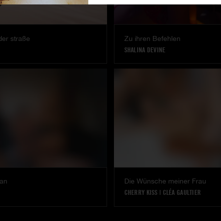
der straße
Zu ihren Befehlen
SHALINA DEVINE
 an
Die Wünsche meiner Frau
CHERRY KISS
|
CLÉA GAULTIER