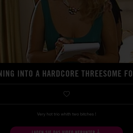
NING INTO A HARDCORE THREESOME F
Very hot trio whith two bitches !
LADEN SIE DAS VIDEO HERUNTER