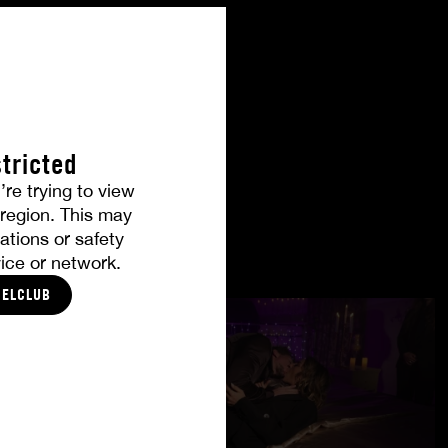
tricted
’re trying to view
r region. This may
ations or safety
ice or network.
CELCLUB