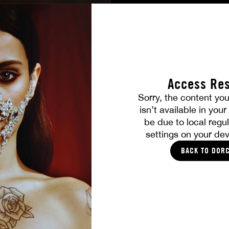
Access Res
ALLE FOTOS
Sorry, the content you
isn’t available in you
DIES SOLLTE IHNEN GEFALLEN
be due to local regul
settings on your dev
BACK TO DOR