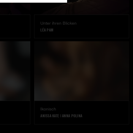
Unter ihren Blicken
LÉA PAM
Ikonisch
ANISSA KATE
|
ANNA POLINA