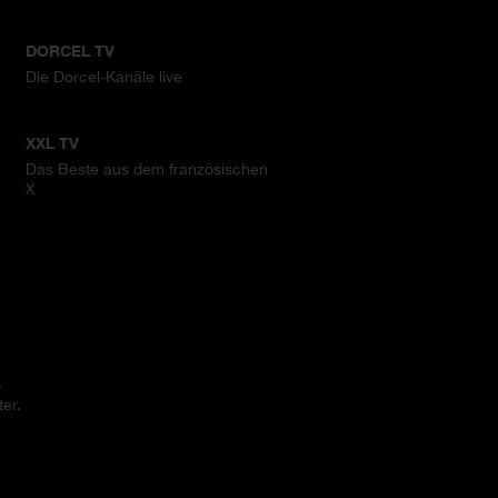
DORCEL TV
Die Dorcel-Kanäle live
XXL TV
Das Beste aus dem französischen
X
.
er.