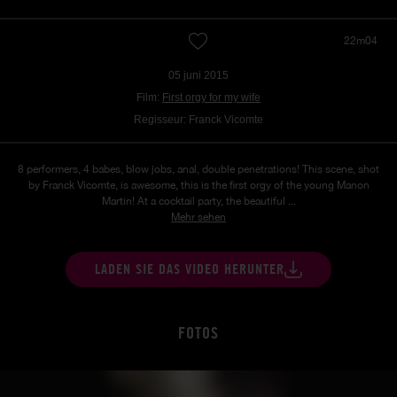
22m04
05 juni 2015
Film:
First orgy for my wife
Regisseur: Franck Vicomte
8 performers, 4 babes, blow jobs, anal, double penetrations! This scene, shot
by Franck Vicomte, is awesome, this is the first orgy of the young Manon
Martin! At a cocktail party, the beautiful ...
Mehr sehen
LADEN SIE DAS VIDEO HERUNTER
FOTOS