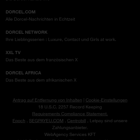
DORCEL.COM
Alle Dorcel-Nachrichten in Echtzeit
DORCEL NETWORK
Ihre Lieblingsserien : Luxure, Contact und Girls at work.
XXL TV
Das Beste aus dem französischen X
DORCEL AFRICA
Das Beste aus dem afrikanischen X
Antrag auf Entfernung von Inhalten
|
Cookie-Einstellungen
18 U.S.C. 2257 Record Keeping
Requirements Compliance Statement.
Epoch
,
SEGPAYEU.COM
,
Centrobill
, Letpay sind unsere
Zahlungsanbieter.
WebAgency Services KFT