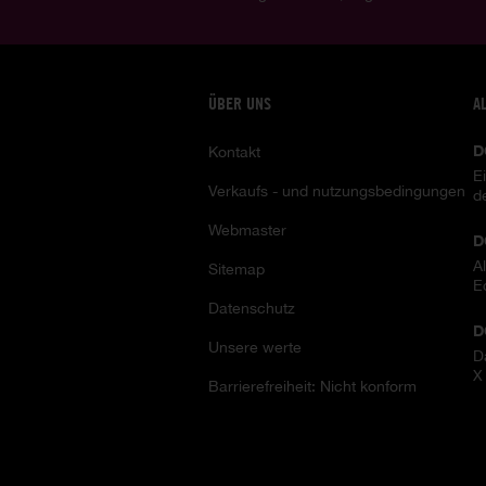
ÜBER UNS
A
D
Kontakt
E
Verkaufs - und nutzungsbedingungen
d
Webmaster
D
A
Sitemap
E
Datenschutz
D
Unsere werte
D
X
Barrierefreiheit: Nicht konform