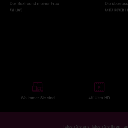
Der Sexfreund meiner Frau
Die überras
AVI LOVE
ANITA ROVER
|
Wo immer Sie sind
4K Ultra HD
Folgen Sie uns, folgen Sie Ihren Fan