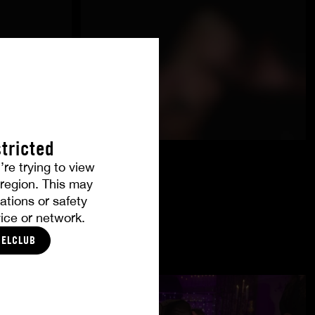
tricted
’re trying to view
r region. This may
ations or safety
ice or network.
CELCLUB