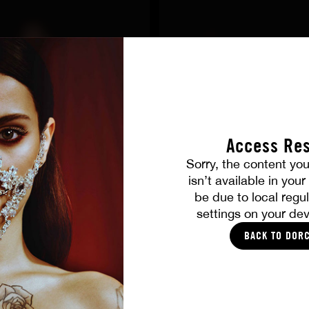
Access Res
Sorry, the content you
ALLE FOTOS
isn’t available in you
be due to local regul
settings on your dev
DIES SOLLTE IHNEN GEFALLEN
BACK TO DOR