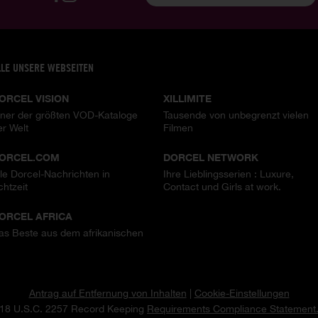
LLE UNSERE WEBSEITEN
ORCEL VISION
XILLIMITE
iner der größten VOD-Kataloge
Tausende von unbegrenzt vielen
er Welt
Filmen
ORCEL.COM
DORCEL NETWORK
lle Dorcel-Nachrichten in
Ihre Lieblingsserien : Luxure,
chtzeit
Contact und Girls at work.
ORCEL AFRICA
as Beste aus dem afrikanischen
Antrag auf Entfernung von Inhalten
|
Cookie-Einstellungen
18 U.S.C. 2257 Record Keeping
Requirements Compliance Statement