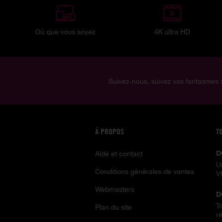
Où que vous soyez
4K ultra HD
Suivez-nous, suivez vos fantasmes 
À PROPOS
T
D
Aide et contact
U
Conditions générales de ventes
V
Webmasters
D
T
Plan du site
ré