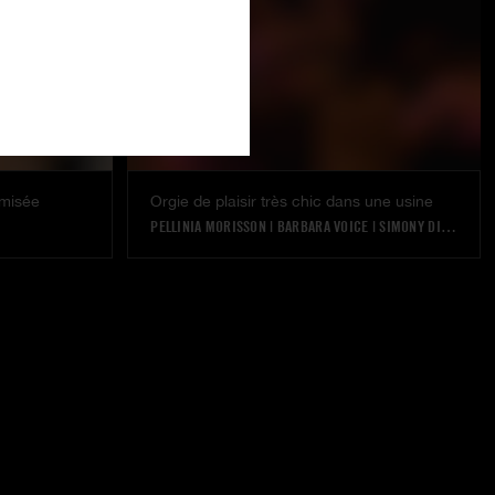
omisée
Orgie de plaisir très chic dans une usine
PELLINIA MORISSON
|
BARBARA VOICE
|
SIMONY DIAMOND