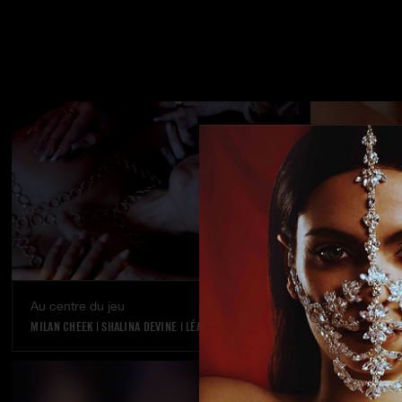
Au centre du jeu
Les inconnus
MILAN CHEEK
|
SHALINA DEVINE
|
LÉA PAM
KYLIE ROCKET