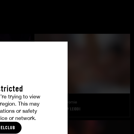
tricted
’re trying to view
Lingerie & sodomie
r region. This may
MAILYNE
|
TIFFANY LEIDDI
ations or safety
ice or network.
CELCLUB