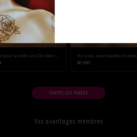
Sodomie hard pour la belle Liza Del Sierra dans une chambre d'hotel
Avi Love, yeux bandés et sod
A
AVI LOVE
TOUTES LES VIDÉOS
Vos avantages membres