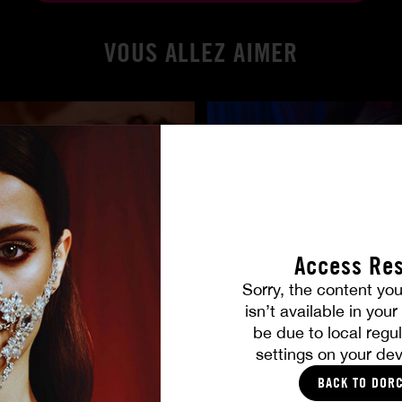
VOUS ALLEZ AIMER
Access Res
Sorry, the content you
 de la rue
À ses ordres
isn’t available in you
SHALINA DEVINE
be due to local regul
settings on your dev
BACK TO DOR