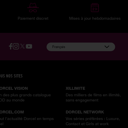
Paiement discret
Mises à jour hebdomadaires
:
Français
OUS NOS SITES
ORCEL VISION
XILLIMITE
n des plus grands catalogue
Des milliers de films en illimité,
OD au monde
sans engagement
ORCEL.COM
DORCEL NETWORK
out l'actualité Dorcel en temps
Vos séries préférées : Luxure,
el
Contact et Girls at work