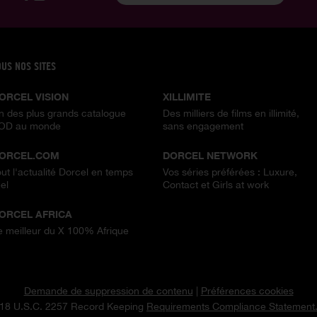
OUS NOS SITES
ORCEL VISION
XILLIMITE
n des plus grands catalogue
Des milliers de films en illimité,
OD au monde
sans engagement
ORCEL.COM
DORCEL NETWORK
out l'actualité Dorcel en temps
Vos séries préférées : Luxure,
el
Contact et Girls at work
ORCEL AFRICA
e meilleur du X 100% Afrique
Demande de suppression de contenu
|
Préférences cookies
18 U.S.C. 2257 Record Keeping
Requirements Compliance Statement