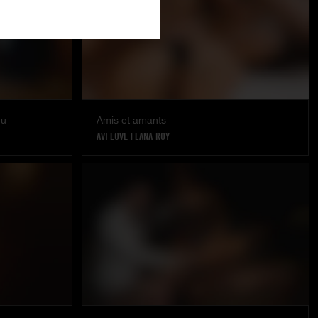
nu
Amis et amants
AVI LOVE
|
LANA ROY