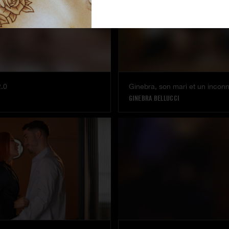
2.0
Ginebra, son mari et un incon
GINEBRA BELLUCCI