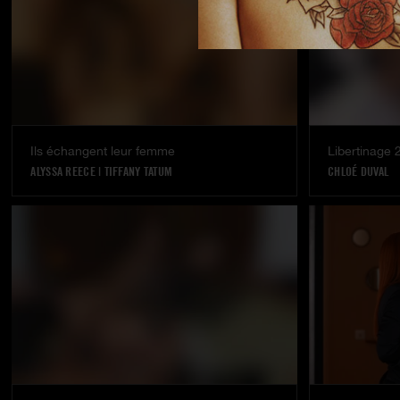
Ils échangent leur femme
Libertinage 
ALYSSA REECE
|
TIFFANY TATUM
CHLOÉ DUVAL