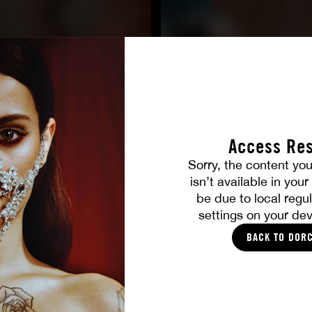
Access Res
Sorry, the content you
TOUTES LES PHOTOS
isn’t available in you
be due to local regul
settings on your dev
VOUS ALLEZ AIMER
BACK TO DOR