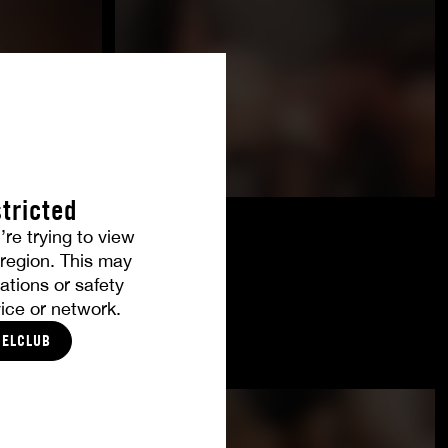
tricted
’re trying to view
r region. This may
ations or safety
ice or network.
CELCLUB