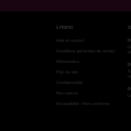
À PROPOS
T
D
Aide et contact
U
Conditions générales de ventes
V
Webmasters
D
T
Plan du site
ré
Confidentialité
D
Nos valeurs
L
Accessibilité : Non conforme