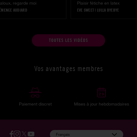
jaloux, regarde moi
Plaisir fétiche en latex
ÉMENCE AUDIARD
EVE SWEET
|
LULLA BYEBYE
TOUTES LES VIDÉOS
Vos avantages membres
Paiement discret
Mises à jour hebdomadaires
:
Français