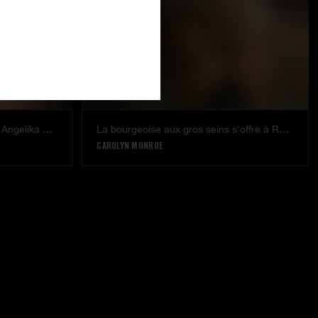
Double pénétration pour Black Angelika avec Aleska Diamond
La bourgeoise aux gros seins s'offre à Rocco
CAROLYN MONROE