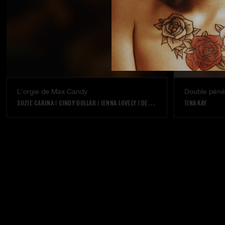
L'orgie de Max Candy
Double pénét
SUZIE CARINA
|
CINDY DOLLAR
|
JENNA LOVELY
|
DEFRANCESCA GALLARDO
TINA KAY
|
SILV