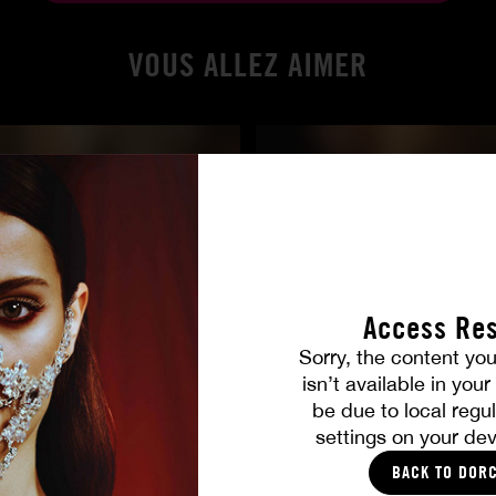
VOUS ALLEZ AIMER
Access Res
Sorry, the content you
Costumes, fêtes & sodomies - L'orgie d'Hervé Bodilis
Iconiques
isn’t available in you
T
|
BLACK ANGELIKA
|
LOU CHARMELLE
|
ALESKA DIAMOND
ANISSA KATE
|
CLAIRE CASTEL
|
ANNA POLINA
|
|
|
|
|
|
be due to local regul
settings on your dev
BACK TO DOR