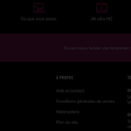
Où que vous soyez
4K ultra HD
Suivez-nous, suivez vos fantasmes 
À PROPOS
T
D
Aide et contact
U
Conditions générales de ventes
V
Webmasters
D
T
Plan du site
ré