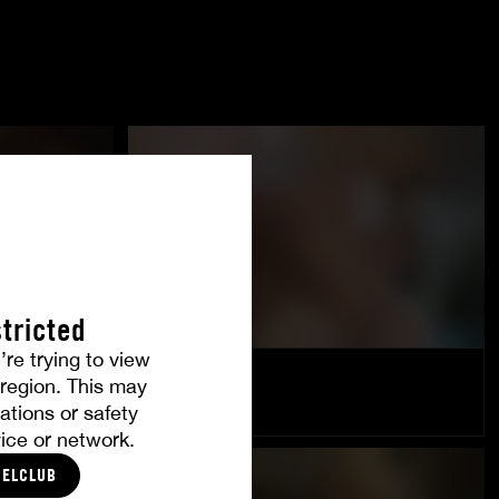
tricted
’re trying to view
Les associés
r region. This may
SHALINA DEVINE
ations or safety
ice or network.
CELCLUB