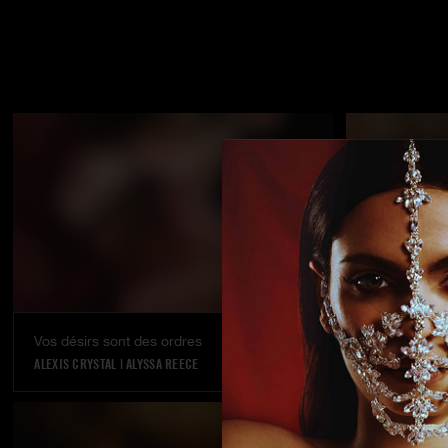
Vos désirs sont des ordres
ALEXIS CRYSTAL
|
ALYSSA REECE
SABRINA SWEE