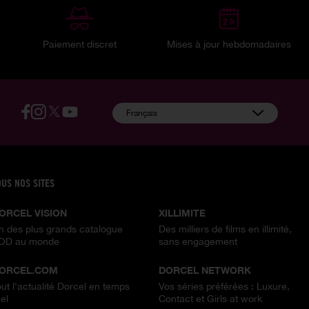
Paiement discret
Mises à jour hebdomadaires
:
Français
OUS NOS SITES
ORCEL VISION
XILLIMITE
n des plus grands catalogue
Des milliers de films en illimité,
OD au monde
sans engagement
ORCEL.COM
DORCEL NETWORK
out l'actualité Dorcel en temps
Vos séries préférées : Luxure,
el
Contact et Girls at work