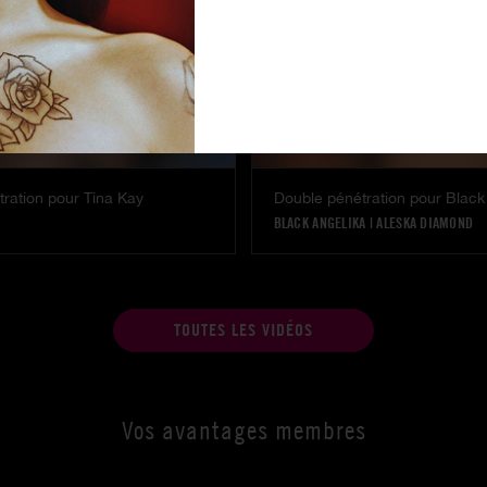
ration pour Tina Kay
IE DELUXE
|
|
BLACK ANGELIKA
|
ALESKA DIAMOND
TOUTES LES VIDÉOS
Vos avantages membres