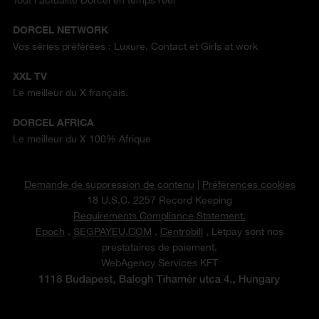
Tout l'actualité Dorcel en temps réel
DORCEL NETWORK
Vos séries préférées : Luxure, Contact et Girls at work
XXL TV
Le meilleur du X français.
DORCEL AFRICA
Le meilleur du X 100% Afrique
Demande de suppression de contenu
|
Préférences cookies
18 U.S.C. 2257 Record Keeping
Requirements Compliance Statement.
Epoch
,
SEGPAYEU.COM
,
Centrobill
, Letpay sont nos
prestataires de paiement.
WebAgency Services KFT