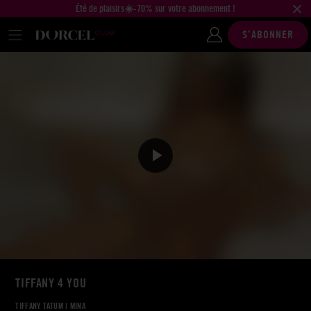
Été de plaisirs☀️-70% sur votre abonnement !
S’ABONNER
TIFFANY 4 YOU
TIFFANY TATUM
|
MINA