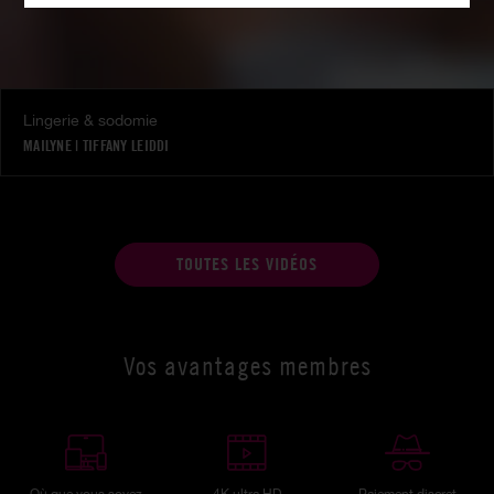
Lingerie & sodomie
MAILYNE
|
TIFFANY LEIDDI
TOUTES LES VIDÉOS
Vos avantages membres