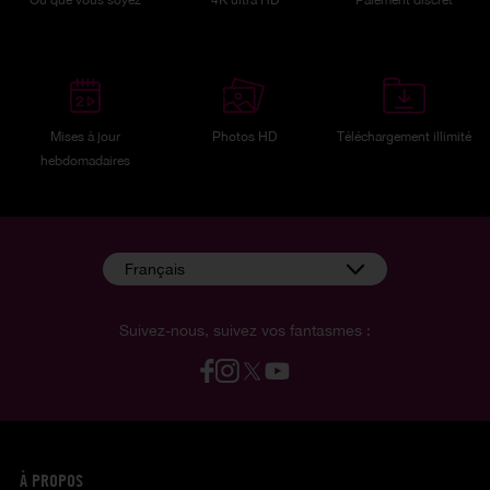
Où que vous soyez
4K ultra HD
Paiement discret
Mises à jour
Photos HD
Téléchargement illimité
hebdomadaires
Français
Suivez-nous, suivez vos fantasmes :
À PROPOS