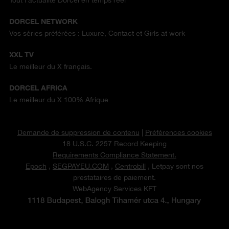
Tout l'actualité Dorcel en temps réel
DORCEL NETWORK
Vos séries préférées : Luxure, Contact et Girls at work
XXL TV
Le meilleur du X français.
DORCEL AFRICA
Le meilleur du X 100% Afrique
Demande de suppression de contenu
|
Préférences cookies
18 U.S.C. 2257 Record Keeping
Requirements Compliance Statement.
Epoch
,
SEGPAYEU.COM
,
Centrobill
, Letpay sont nos
prestataires de paiement.
WebAgency Services KFT