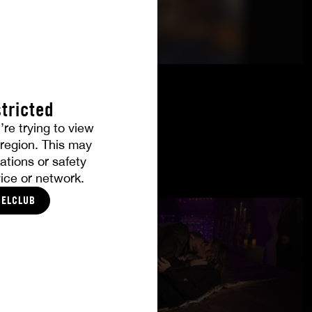
tricted
’re trying to view
r region. This may
ations or safety
ice or network.
CELCLUB