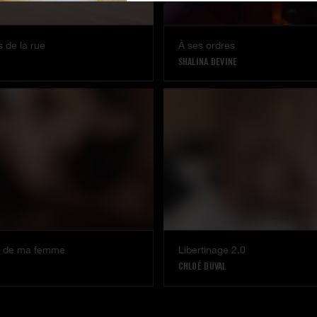
 de la rue
À ses ordres
SHALINA DEVINE
e de ma femme
Libertinage 2.0
CHLOÉ DUVAL