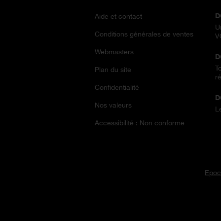
D
Aide et contact
U
Conditions générales de ventes
V
Webmasters
D
T
Plan du site
ré
Confidentialité
D
Nos valeurs
L
Accessibilité : Non conforme
Epoc