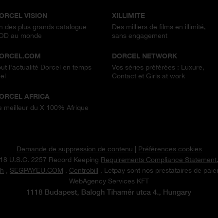
ORCEL VISION
XILLIMITE
n des plus grands catalogue
Des milliers de films en illimité,
OD au monde
sans engagement
ORCEL.COM
DORCEL NETWORK
out l'actualité Dorcel en temps
Vos séries préférées : Luxure,
el
Contact et Girls at work
ORCEL AFRICA
e meilleur du X 100% Afrique
Demande de suppression de contenu
|
Préférences cookies
18 U.S.C. 2257 Record Keeping
Requirements Compliance Statement
h
,
SEGPAYEU.COM
,
Centrobill
, Letpay sont nos prestataires de pai
WebAgency Services KFT