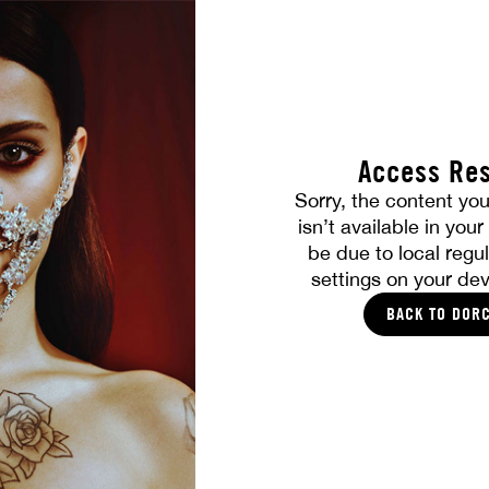
Access Res
TOUTES LES PHOTOS
Sorry, the content you
isn’t available in you
VOUS ALLEZ AIMER
be due to local regul
settings on your dev
BACK TO DOR