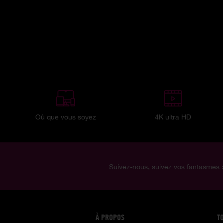
Où que vous soyez
4K ultra HD
Suivez-nous, suivez vos fantasmes 
À PROPOS
T