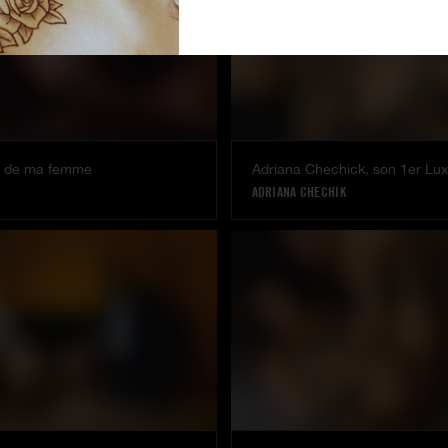
e de ma femme
Adriana Chechick, son 1er Lu
ADRIANA CHECHIK