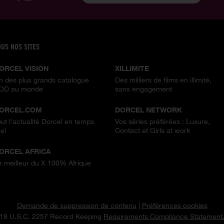
OUS NOS SITES
ORCEL VISION
XILLIMITE
n des plus grands catalogue
Des milliers de films en illimité,
OD au monde
sans engagement
ORCEL.COM
DORCEL NETWORK
out l'actualité Dorcel en temps
Vos séries préférées : Luxure,
el
Contact et Girls at work
ORCEL AFRICA
e meilleur du X 100% Afrique
Demande de suppression de contenu
|
Préférences cookies
18 U.S.C. 2257 Record Keeping
Requirements Compliance Statement