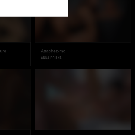
xure
Attachez-moi
ANNA POLINA