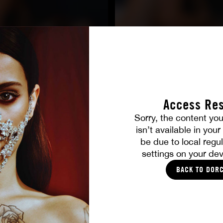
Access Res
Sorry, the content you
TOUTES LES PHOTOS
isn’t available in you
be due to local regul
settings on your dev
VOUS ALLEZ AIMER
BACK TO DOR