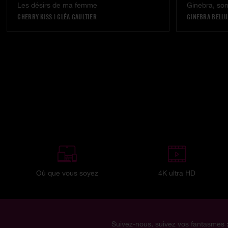
Les désirs de ma femme
Ginebra, son
CHERRY KISS
|
CLÉA GAULTIER
GINEBRA BELLU
Où que vous soyez
4K ultra HD
Suivez-nous, suivez vos fantasmes 