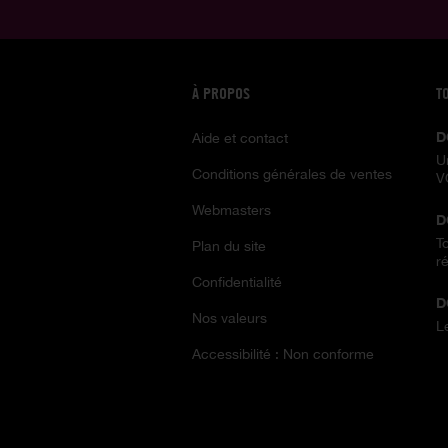
À PROPOS
T
D
Aide et contact
U
Conditions générales de ventes
V
Webmasters
D
T
Plan du site
ré
Confidentialité
D
Nos valeurs
L
Accessibilité : Non conforme