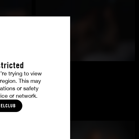
tricted
’re trying to view
r region. This may
ations or safety
ice or network.
CELCLUB