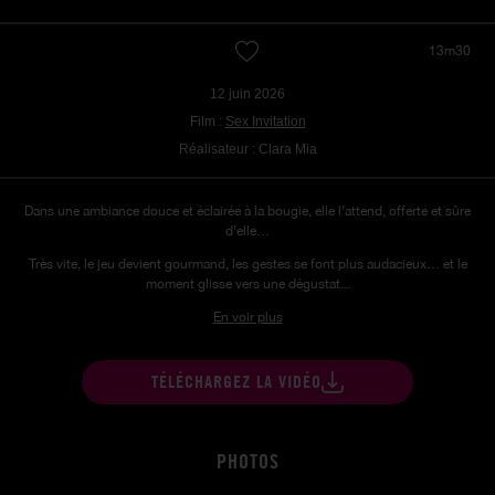
13m30
12 juin 2026
Film :
Sex Invitation
Réalisateur : Clara Mia
Dans une ambiance douce et éclairée à la bougie, elle l’attend, offerte et sûre
d’elle…
Très vite, le jeu devient gourmand, les gestes se font plus audacieux… et le
moment glisse vers une dégustat...
En voir plus
TÉLÉCHARGEZ LA VIDÉO
PHOTOS