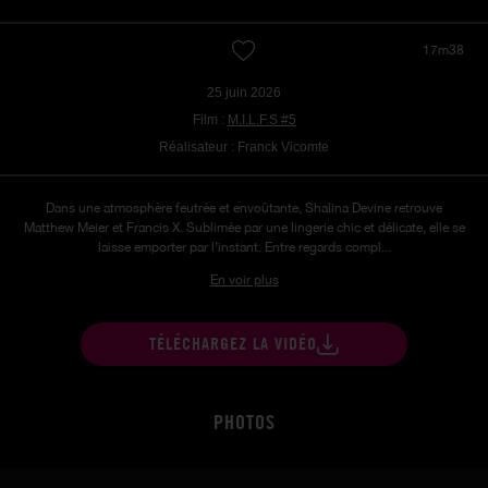
17m38
25 juin 2026
Film :
M.I.L.F.S #5
Réalisateur : Franck Vicomte
Dans une atmosphère feutrée et envoûtante, Shalina Devine retrouve
Matthew Meier et Francis X. Sublimée par une lingerie chic et délicate, elle se
laisse emporter par l’instant. Entre regards compl...
En voir plus
TÉLÉCHARGEZ LA VIDÉO
PHOTOS