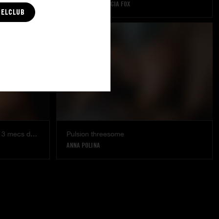
KAISA NORD
|
ALECIA FOX
CELCLUB
Brune aux gros seins prise par 3 mecs dans un bar
Pulsion threesome
ANNA POLINA