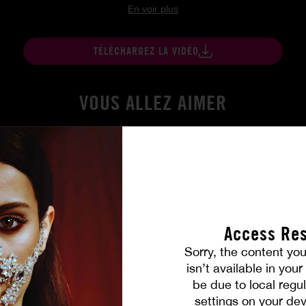
En voir plus
TÉLÉCHARGEZ LA VIDÉO
VOUS ALLEZ AIMER
Access Res
Sorry, the content you
isn’t available in you
be due to local regul
Orgie libertine : fellations, DP, pénétrations anales pour Anna & Lucy
settings on your dev