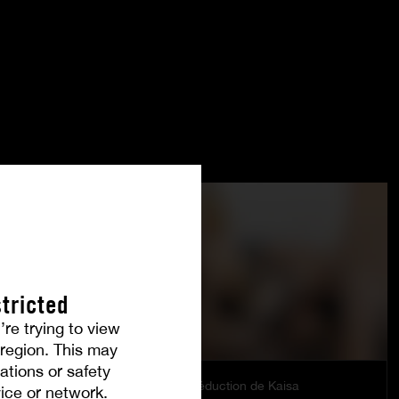
tricted
’re trying to view
r region. This may
ations or safety
Luxure - Anna Polina soumise aux perversions fetish de Jessie Volt & Yanick Shaft
La leçon de séduction de Kaisa
ice or network.