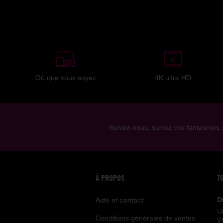
Où que vous soyez
4K ultra HD
Suivez-nous, suivez vos fantasmes 
À PROPOS
T
D
Aide et contact
U
Conditions générales de ventes
V