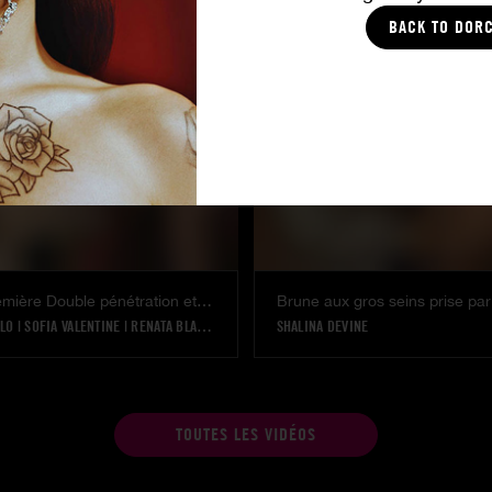
UCY HEART
|
KIMBER DÉLICE
|
ANNA POLINA
JESSIE VOLT
|
ANNA POLINA
BACK TO DOR
Vintage - Première Double pénétration et première Orgie pour l'Initiation de la Lou Ravage
ELO
|
SOFIA VALENTINE
|
RENATA BLACK
|
LOU RAVAGE
SHALINA DEVINE
TOUTES LES VIDÉOS