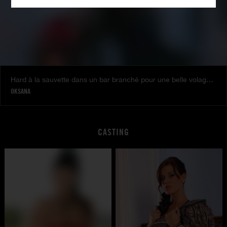
Hard à la sauvette dans un bar branché pour une belle volage infidele, avec Oksana
OKSANA
CASTING