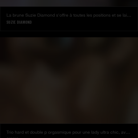
La brune Suzie Diamond s'offre à toutes les positions et se laisse prendre en talons par l'etalon Ian Scott
SUZIE DIAMOND
Trio hard et double p orgasmique pour une lady ultra chic, avec la pulpeuse et toujours chaude Oksana